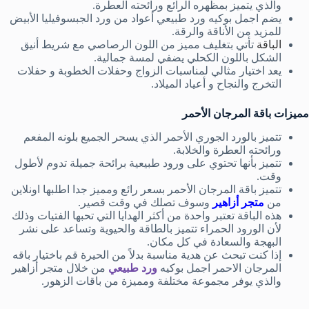
والذي يتميز بمظهره الرائع ورائحته العطرة.
يضم اجمل بوكيه ورد طبيعي أعواد من ورد الجبسوفيليا الأبيض
للمزيد من الأناقة والرقة.
الباقة
تأتي بتغليف مميز من اللون الرصاصي مع شريط أنيق
الشكل باللون الكحلي يضفي لمسة جمالية.
يعد اختيار مثالي لمناسبات الزواج وحفلات الخطوبة و حفلات
التخرج والنجاح و أعياد الميلاد.
مميزات باقة المرجان الأحمر
تتميز بالورد الجوري الأحمر الذي يسحر الجميع بلونه المفعم
ورائحته العطرة والخلابة.
تتميز بأنها تحتوي على ورود طبيعية برائحة جميلة تدوم لأطول
وقت.
تتميز باقة المرجان الأحمر بسعر رائع ومميز جدا اطلبها اونلاين
من
متجر أزاهير
وسوف تصلك في وقت قصير.
هذه الباقة تعتبر واحدة من أكثر الهدايا التي تحبها الفتيات وذلك
لأن الورود الحمراء تتميز بالطاقة والحيوية وتساعد على نشر
البهجة والسعادة في كل مكان.
إذا كنت تبحث عن هدية مناسبة بدلاً من الحيرة قم باختيار باقه
المرجان الاحمر اجمل بوكيه
ورد طبيعي
من خلال متجر أزاهير
والذي يوفر مجموعة مختلفة ومميزة من باقات الزهور.