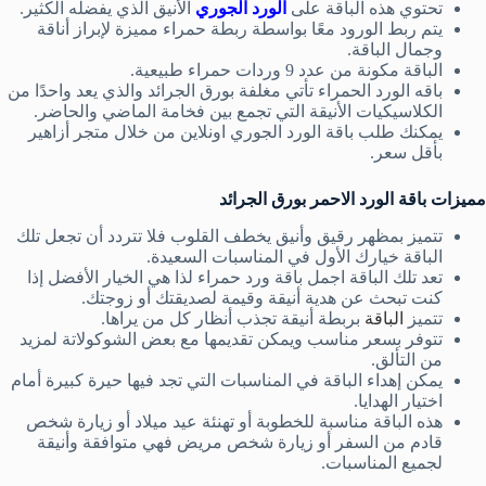
تحتوي هذه الباقة على
الورد الجوري
الأنيق الذي يفضله الكثير.
يتم ربط الورود معًا بواسطة ربطة حمراء مميزة لإبراز أناقة
وجمال الباقة.
الباقة مكونة من عدد 9 وردات حمراء طبيعية.
باقه الورد الحمراء تأتي مغلفة بورق الجرائد والذي يعد واحدًا من
الكلاسيكيات الأنيقة التي تجمع بين فخامة الماضي والحاضر.
يمكنك طلب باقة الورد الجوري اونلاين من خلال متجر أزاهير
بأقل سعر.
مميزات باقة الورد الاحمر بورق الجرائد
تتميز بمظهر رقيق وأنيق يخطف القلوب فلا تتردد أن تجعل تلك
الباقة خيارك الأول في المناسبات السعيدة.
تعد تلك الباقة اجمل باقة ورد حمراء
لذا هي الخيار الأفضل إذا
كنت تبحث عن هدية أنيقة وقيمة لصديقتك أو زوجتك.
تتميز
الباقة
بربطة أنيقة تجذب أنظار كل من يراها.
تتوفر بسعر مناسب ويمكن تقديمها مع بعض الشوكولاتة لمزيد
من التألق.
يمكن إهداء الباقة في المناسبات التي تجد فيها حيرة كبيرة أمام
اختيار الهدايا.
هذه الباقة مناسبة للخطوبة أو تهنئة عيد ميلاد أو زيارة شخص
قادم من السفر أو زيارة شخص مريض فهي متوافقة وأنيقة
لجميع المناسبات.