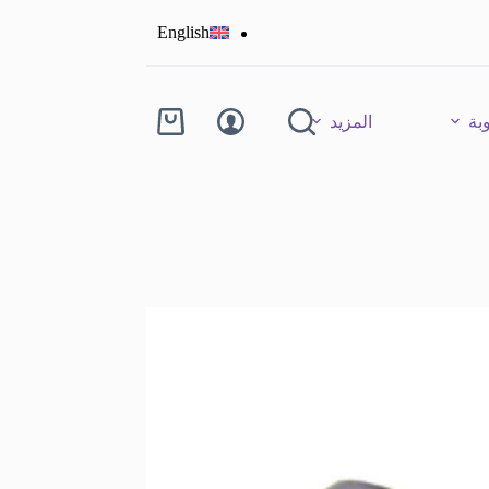
English
بة
المزيد